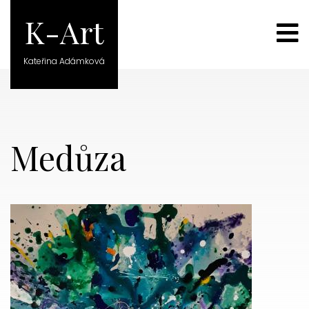
K-Art
×
Kateřina Adámková
Medůza